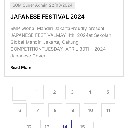
SGM Super Admin
22/03/2024
JAPANESE FESTIVAL 2024
SMP Global Mandiri JakartaProudly present
JAPANESE FESTIVALMAY 4th, 2024at Sekolah
Global Mandiri Jakarta, Cakung
COMPETITIONTUESDAY, APRIL 30TH, 2024–
Japanese Cover...
Read More
1
2
3
4
5
6
7
8
9
10
11
12
13
14
15