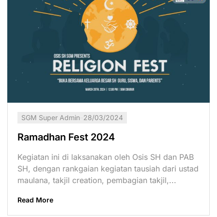
SGM Super Admin
28/03/2024
Ramadhan Fest 2024
Kegiatan ini di laksanakan oleh Osis SH dan PAB
SH, dengan rankgaian kegiatan tausiah dari ustad
maulana, takjil creation, pembagian takjil,...
Read More