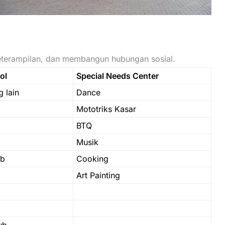
eterampilan, dan membangun hubungan sosial.
ol
Special Needs Center
g lain
Dance
Mototriks Kasar
BTQ
Musik
ub
Cooking
Art Painting
ub