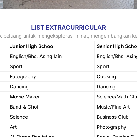
LIST EXTRACURRICULAR
idik peluang untuk mengeksplorasi minat, mengembangkan k
Junior High School
Senior High Scho
English/Bhs. Asing lain
English/Bhs. Asin
Sport
Sport
Fotography
Cooking
Dancing
Dancing
Movie Maker
Science/Math Cl
Band & Choir
Music/Fine Art
Science
Business Club
Art
Photography
Al-Quran Recitation
Social Studies Cl