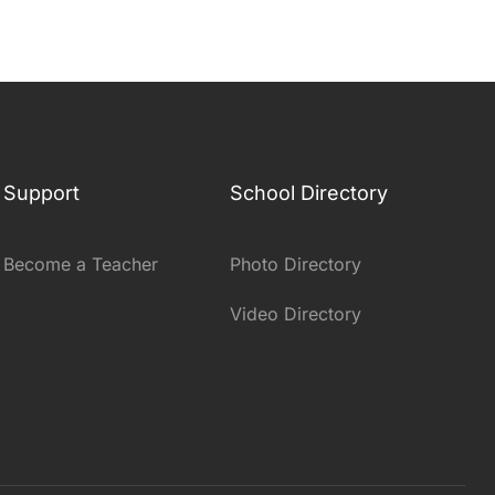
Support
School Directory
Become a Teacher
Photo Directory
Video Directory