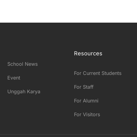
Resources
School News
For Current Students
Event
For Staff
Unggah Karya
For Alumni
For Visitors