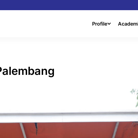
Profile
Academ
 Palembang