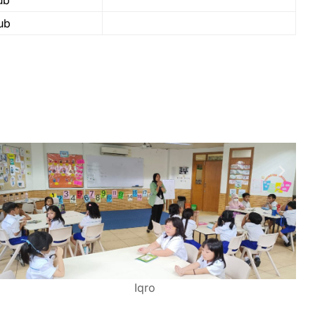
ub
Iqro