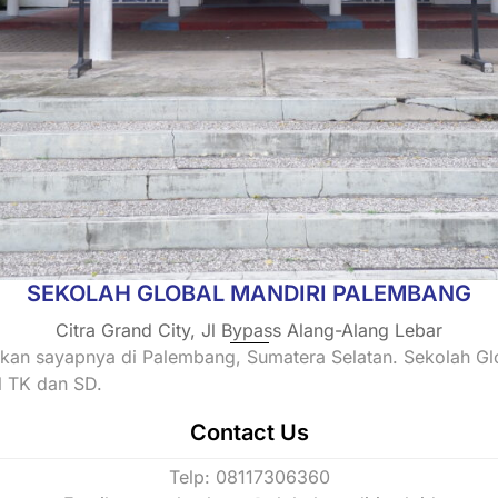
SEKOLAH GLOBAL MANDIRI PALEMBANG
Citra Grand City, Jl Bypass Alang-Alang Lebar
rkan sayapnya di Palembang, Sumatera Selatan. Sekolah G
l TK dan SD.
Contact Us
Telp: 08117306360