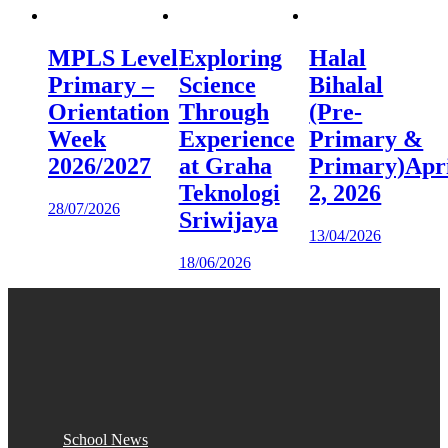
MPLS Level
Exploring
Halal
Primary –
Science
Bihalal
Orientation
Through
(Pre-
Week
Experience
Primary &
2026/2027
at Graha
Primary)Apr
Teknologi
2, 2026
28/07/2026
Sriwijaya
13/04/2026
18/06/2026
School News