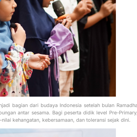
njadi bagian dari budaya Indonesia setelah bulan Ramadha
ngan antar sesama. Bagi peserta didik level Pre-Primary,
ilai kehangatan, kebersamaan, dan toleransi sejak dini.