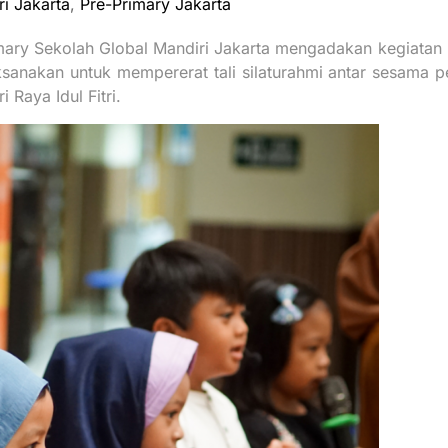
ri Jakarta
,
Pre-Primary Jakarta
imary Sekolah Global Mandiri Jakarta mengadakan kegiatan H
anakan untuk mempererat tali silaturahmi antar sesama pe
 Raya Idul Fitri.