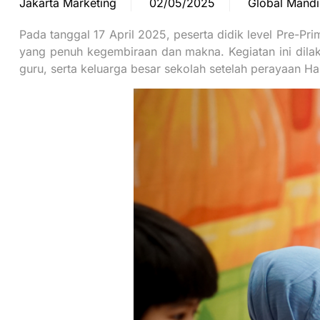
Jakarta Marketing
02/05/2025
Global Mandi
Pada tanggal 17 April 2025, peserta didik level Pre-Pr
yang penuh kegembiraan dan makna. Kegiatan ini dilaks
guru, serta keluarga besar sekolah setelah perayaan Hari