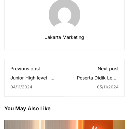
Jakarta Marketing
Previous post
Next post
Junior High level -
Peserta Didik Level
Book Week,
Junior High Sekolah
04/11/2024
05/11/2024
Theatrical
Global Mandiri
Competition 2024
Jakarta Mengikuti
Kegiatan "Rhythm
Training"
You May Also Like