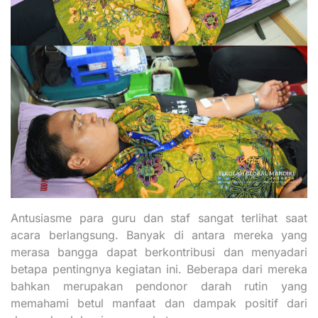
Antusiasme para guru dan staf sangat terlihat saat
acara berlangsung. Banyak di antara mereka yang
merasa bangga dapat berkontribusi dan menyadari
betapa pentingnya kegiatan ini. Beberapa dari mereka
bahkan merupakan pendonor darah rutin yang
memahami betul manfaat dan dampak positif dari