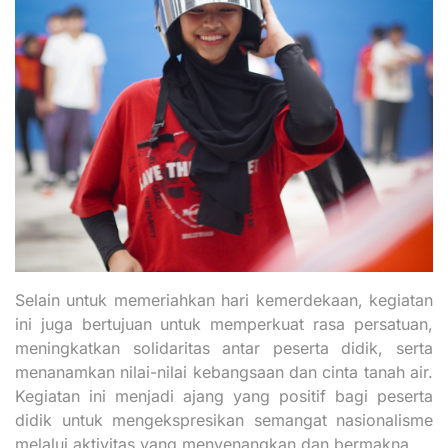
Selain untuk memeriahkan hari kemerdekaan, kegiatan
ini juga bertujuan untuk memperkuat rasa persatuan,
meningkatkan solidaritas antar peserta didik, serta
menanamkan nilai-nilai kebangsaan dan cinta tanah air.
Kegiatan ini menjadi ajang yang positif bagi peserta
didik untuk mengekspresikan semangat nasionalisme
melalui aktivitas yang menyenangkan dan bermakna.