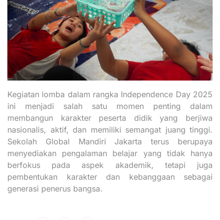
Kegiatan lomba dalam rangka Independence Day 2025
ini menjadi salah satu momen penting dalam
membangun karakter peserta didik yang berjiwa
nasionalis, aktif, dan memiliki semangat juang tinggi.
Sekolah Global Mandiri Jakarta terus berupaya
menyediakan pengalaman belajar yang tidak hanya
berfokus pada aspek akademik, tetapi juga
pembentukan karakter dan kebanggaan sebagai
generasi penerus bangsa.