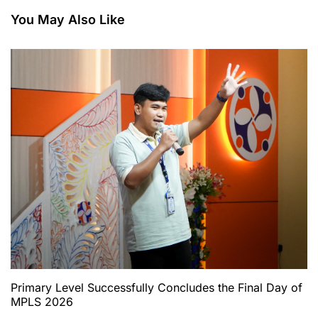
Check-Up Bekerja
dalam Rangka
Sama dengan RS
Independence Day
You May Also Like
Primaya Bekasi Barat
2025
Primary Level Successfully Concludes the Final Day of
MPLS 2026