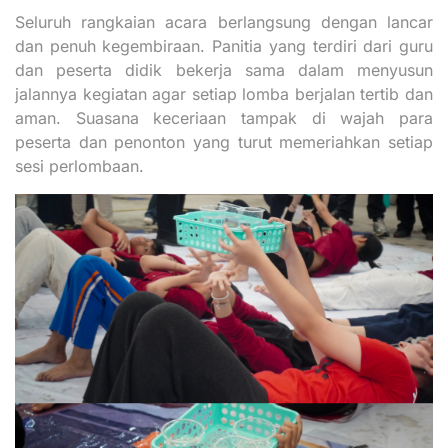
Seluruh rangkaian acara berlangsung dengan lancar
dan penuh kegembiraan. Panitia yang terdiri dari guru
dan peserta didik bekerja sama dalam menyusun
jalannya kegiatan agar setiap lomba berjalan tertib dan
aman. Suasana keceriaan tampak di wajah para
peserta dan penonton yang turut memeriahkan setiap
sesi perlombaan.