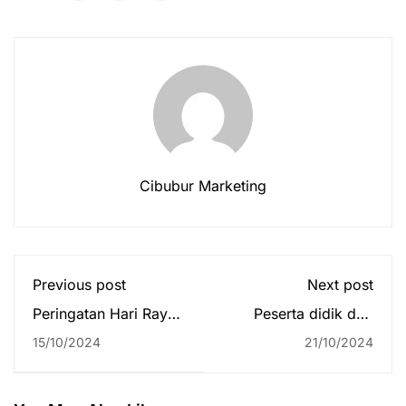
Cibubur Marketing
Previous post
Next post
Peringatan Hari Raya
Peserta didik dari
Galungan oleh
Sekolah Global
15/10/2024
21/10/2024
Peserta Didik di
Mandiri Jakarta
Sekolah Global
berpartisipasi dalam
Mandiri Jakarta
Indonesia
International Culture