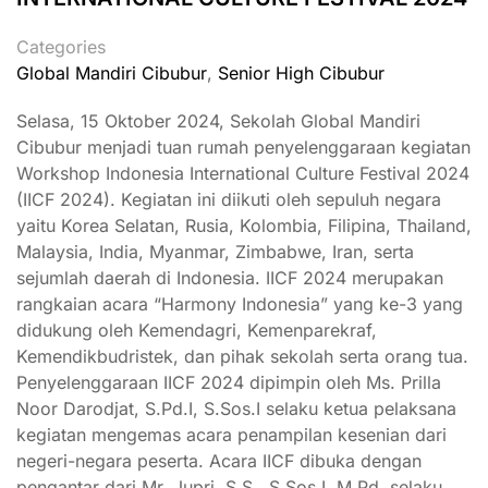
Categories
Global Mandiri Cibubur
,
Senior High Cibubur
Selasa, 15 Oktober 2024, Sekolah Global Mandiri
Cibubur menjadi tuan rumah penyelenggaraan kegiatan
Workshop Indonesia International Culture Festival 2024
(IICF 2024). Kegiatan ini diikuti oleh sepuluh negara
yaitu Korea Selatan, Rusia, Kolombia, Filipina, Thailand,
Malaysia, India, Myanmar, Zimbabwe, Iran, serta
sejumlah daerah di Indonesia. IICF 2024 merupakan
rangkaian acara “Harmony Indonesia” yang ke-3 yang
didukung oleh Kemendagri, Kemenparekraf,
Kemendikbudristek, dan pihak sekolah serta orang tua.
Penyelenggaraan IICF 2024 dipimpin oleh Ms. Prilla
Noor Darodjat, S.Pd.I, S.Sos.I selaku ketua pelaksana
kegiatan mengemas acara penampilan kesenian dari
negeri-negara peserta. Acara IICF dibuka dengan
pengantar dari Mr. Jupri, S.S., S.Sos.I, M.Pd. selaku