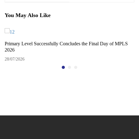
Peringatan Hari
Jakarta Ikuti Kegiatan
Kemerdekaan Indonesia
Field Trip ke Godong Ijo
– Depok
You May Also Like
Primary Level Successfully Concludes the Final Day of MPLS
2026
28/07/2026