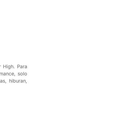
r High. Para
rmance, solo
as, hiburan,