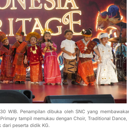
15.30 WIB. Penampilan dibuka oleh SNC yang membawakan 
e-Primary tampil memukau dengan Choir, Traditional Dance,
dari peserta didik KG.