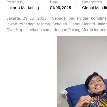
Posted by
Date
Categories
Jakarta Marketing
01/09/2025
Global Mandir
Jakarta, 29 Juli 2025 – Sebagai bagian dari komit
jawab terhadap sesama, Sekolah Global Mandiri Jakar
Give Hope” bekerja sama dengan Palang Merah Indonesi