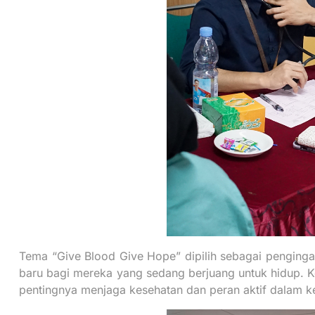
Tema “Give Blood Give Hope” dipilih sebagai penging
baru bagi mereka yang sedang berjuang untuk hidup. Ke
pentingnya menjaga kesehatan dan peran aktif dalam k