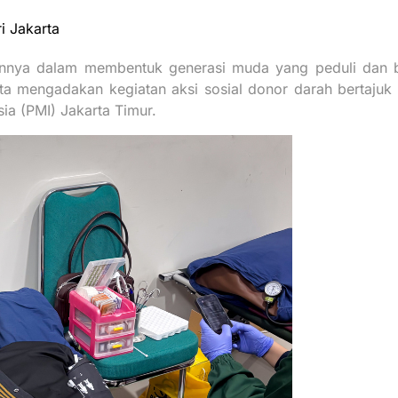
i Jakarta
mennya dalam membentuk generasi muda yang peduli dan 
ta mengadakan kegiatan aksi sosial donor darah bertajuk
a (PMI) Jakarta Timur.