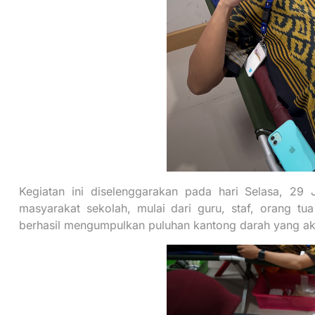
Kegiatan ini diselenggarakan pada hari Selasa, 29 
masyarakat sekolah, mulai dari guru, staf, orang tu
berhasil mengumpulkan puluhan kantong darah yang a